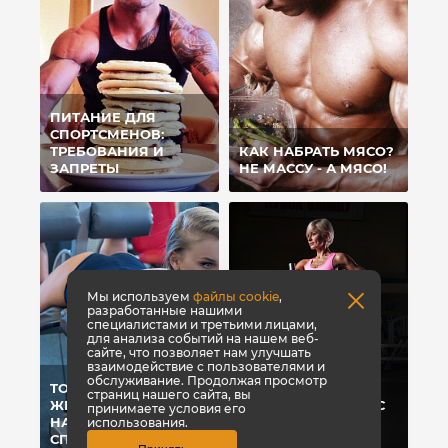
ПИТАНИЕ ДЛЯ
СПОРТСМЕНОВ:
ТРЕБОВАНИЯ И
КАК НАБРАТЬ МЯСО?
ЗАПРЕТЫ
НЕ МАССУ - А МЯСО!
Мы используем
файлы cookie
,
разработанные нашими
специалистами и третьими лицами,
для анализа событий на нашем веб-
сайте, что позволяет нам улучшать
взаимодействие с пользователями и
обслуживание. Продолжая просмотр
TOP 10 ПРИЧИН ДЛЯ
страниц нашего сайта, вы
ЖЕНЩИН, ПОЧЕМУ
ТРЕНИРУЕМ НОГИ С
принимаете условия его
НАДО ИДТИ В
ОЛЬГОЙ
использования.
СПОРТЗАЛ
ВЯЗМЕТИНОВОЙ