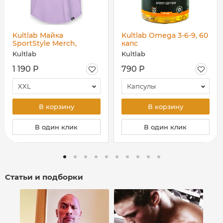
Kultlab Майка
Kultlab Omega 3-6-9, 60
SportStyle Merch,
капс
сиреневая
Kultlab
Kultlab
1 190 Р
790 Р
XXL
Капсулы
В корзину
В корзину
В один клик
В один клик
Статьи и подборки