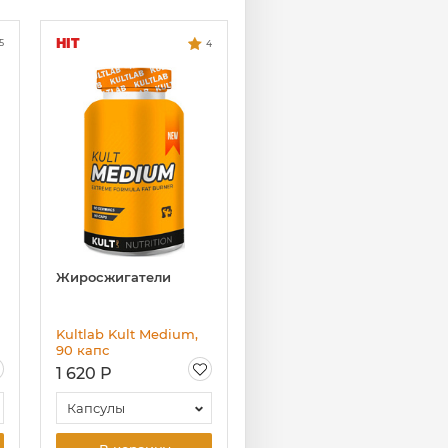
HIT
5
4
Жиросжигатели
Kultlab Kult Medium,
90 капс
1 620 Р
Капсулы