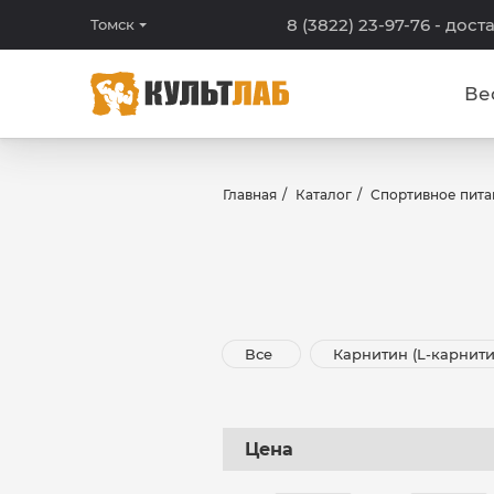
8 (3822) 23-97-76
- дост
Томск
Ве
Главная
Каталог
Спортивное пита
Все
Карнитин (L-карнит
Цена