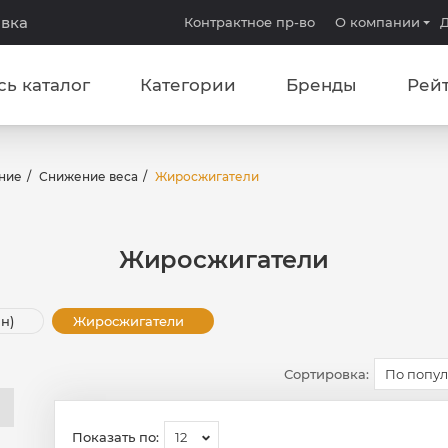
авка
Контрактное пр-во
О компании
Д
сь каталог
Категории
Бренды
Рей
ние
Снижение веса
Жиросжигатели
Жиросжигатели
ин)
Жиросжигатели
Сортировка:
По попу
Показать по:
12