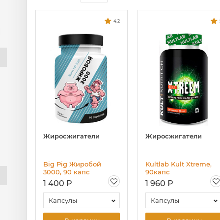
4.2
Жиросжигатели
Жиросжигатели
Big Pig Жиробой
Kultlab Kult Xtreme,
3000, 90 капс
90капс
1 400 Р
1 960 Р
Капсулы
Капсулы