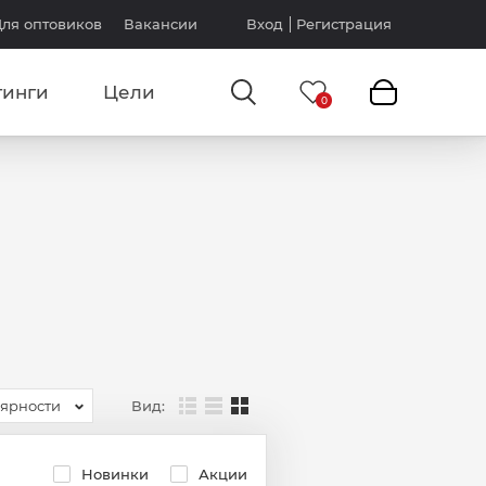
ля оптовиков
Вакансии
Вход
Регистрация
тинги
Цели
Вид:
лярности
Новинки
Акции