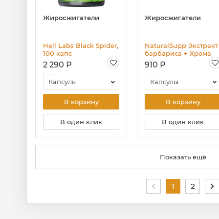
Жиросжигатели
Жиросжигатели
Hell Labs Black Spider,
NaturalSupp Экстракт
100 капс
барбариса + Хрома
пиколинат NS» 60
2 290 Р
910 Р
капс.
Капсулы
Капсулы
В корзину
В корзину
В один клик
В один клик
Показать ещё
1
2