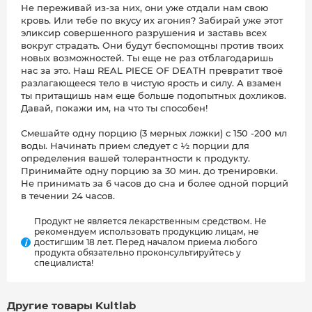
Не переживай из-за них, они уже отдали нам свою
кровь. Или тебе по вкусу их агония? Забирай уже этот
эликсир совершенного разрушения и заставь всех
вокруг страдать. Они будут беспомощны против твоих
новых возможностей. Ты еще не раз отблагодаришь
нас за это. Наш REAL PIECE OF DEATH превратит твоё
разлагающееся тело в чистую ярость и силу. А взамен
ты притащишь нам еще больше подопытных дохликов.
Давай, покажи им, на что ты способен!
Смешайте одну порцию (3 мерных ложки) с 150 -200 мл
воды. Начинать прием следует с ½ порции для
определения вашей толерантности к продукту.
Принимайте одну порцию за 30 мин. до тренировки.
Не принимать за 6 часов до сна и более одной порций
в течении 24 часов.
Продукт не является лекарственным средством. Не
рекомендуем использовать продукцию лицам, не
достигшим 18 лет. Перед началом приема любого
i
продукта обязательно проконсультируйтесь у
специалиста!
Другие товары Kultlab