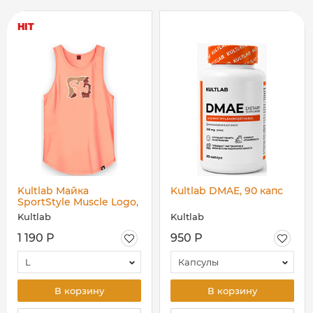
HIT
Kultlab Майка
Kultlab DMAE, 90 капс
SportStyle Muscle Logо,
персиковая
Kultlab
Kultlab
1 190 Р
950 Р
L
Капсулы
В корзину
В корзину