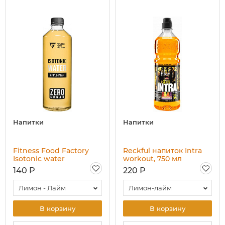
Напитки
Напитки
Fitness Food Factory
Reckful напиток Intra
Isotonic water
workout, 750 мл
Негазированный
140 Р
220 Р
сокосодержащий
напиток, 500 мл
Лимон - Лайм
Лимон-лайм
В корзину
В корзину