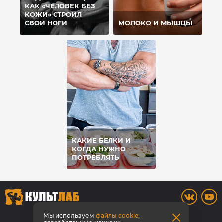
КАК «ЧЕЛОВЕК БЕЗ
КОЖИ» СТРОИЛ
СВОИ НОГИ
МОЛОКО И МЫШЦЫ
КАКИЕ БЕЛКИ И
КОГДА НУЖНО
ПОТРЕБЛЯТЬ
8 (909) 543-97-76
Мы используем
файлы cookie
,