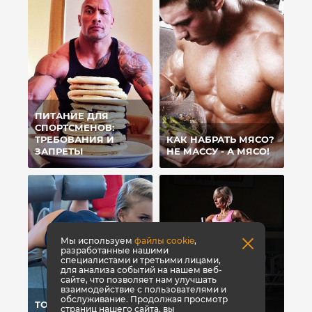
ПИТАНИЕ ДЛЯ
СПОРТСМЕНОВ:
ТРЕБОВАНИЯ И
КАК НАБРАТЬ МЯСО?
ЗАПРЕТЫ
НЕ МАССУ - А МЯСО!
Мы используем
файлы cookie
,
разработанные нашими
специалистами и третьими лицами,
для анализа событий на нашем веб-
сайте, что позволяет нам улучшать
взаимодействие с пользователями и
обслуживание. Продолжая просмотр
TOP 10 ПРИЧИН ДЛЯ
страниц нашего сайта, вы