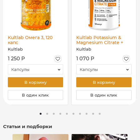
Kultlab Омега 3, 120
Kultlab Potassium &
капс
Magnesium Citrate +
B6, 120 капс
Kultlab
Kultlab
1 250 Р
1 070 Р
Капсулы
Капсулы
В корзину
В корзину
В один клик
В один клик
Статьи и подборки