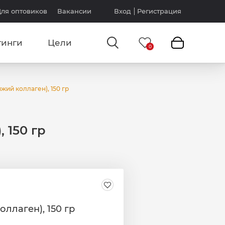
ля оптовиков
Вакансии
Вход
Регистрация
тинги
Цели
яжий коллаген), 150 гр
 150 гр
оллаген), 150 гр