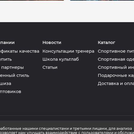
мпании
Новости
Каталог
фикаты качества
Консультации тренера
Спортивное пи
упить
Школа культлаб
Спортивная од
 партнеры
Статьи
Спортивный ин
енный стиль
Подарочные ка
шиза
Доставка и опл
птовиков
зработанные нашими специалистами и третьими лицами, для анализа
позволяет нам улучшать взаимодействие с пользователями и обслужи