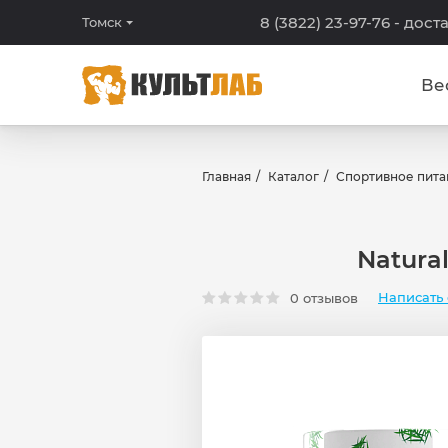
8 (3822) 23-97-76
- дост
Томск
Ве
Главная
Каталог
Спортивное пита
Natura
Написать 
0 отзывов