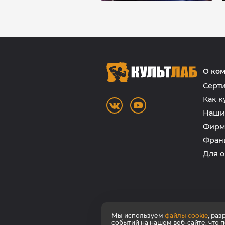
О ко
Серти
Как к
Наши
Фирм
Фран
Для о
© КультЛаб Спортивное питание
Мы используем
файлы cookie
, ра
событий на нашем веб-сайте, что 