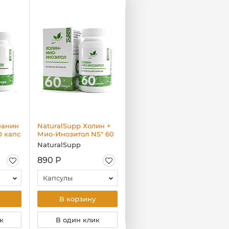
еанин
NaturalSupp Холин +
NaturalSupp Vitamin
0 капс
Мио-Инозитол NS" 60
A, 60 капс
капс.
NaturalSupp
NaturalSupp
890 Р
620 Р
Капсулы
Капсулы
В корзину
В корзину
к
В один клик
В один клик