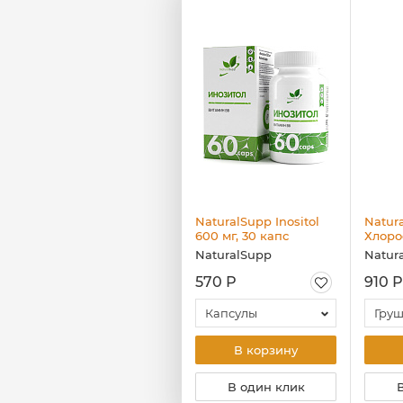
NaturalSupp Vitamin
NaturalSupp Inositol
Natur
A, 60 капс
600 мг, 30 капс
Хлоро
NaturalSupp
NaturalSupp
Natur
620 Р
570 Р
910 Р
Капсулы
Капсулы
Гру
В корзину
В корзину
В один клик
В один клик