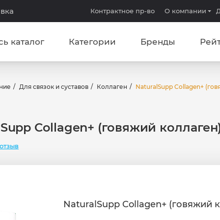
авка
Контрактное пр-во
О компании
Д
сь каталог
Категории
Бренды
Рей
ние
Для связок и суставов
Коллаген
NaturalSupp Collagen+ (гов
lSupp Collagen+ (говяжий коллаген),
отзыв
NaturalSupp Collagen+ (говяжий к