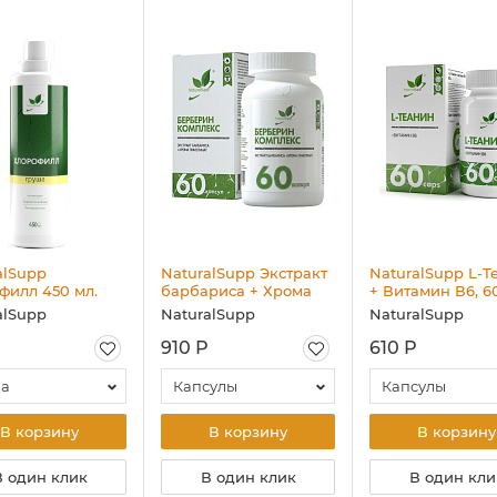
alSupp
NaturalSupp Экстракт
NaturalSupp L-Т
филл 450 мл.
барбариса + Хрома
+ Витамин В6, 6
пиколинат NS» 60
alSupp
NaturalSupp
NaturalSupp
капс.
910 Р
610 Р
ша
Капсулы
Капсулы
В корзину
В корзину
В корзину
В один клик
В один клик
В один кли