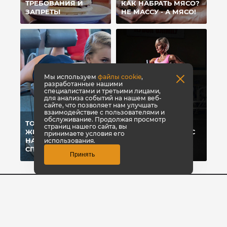
ТРЕБОВАНИЯ И
КАК НАБРАТЬ МЯСО?
ЗАПРЕТЫ
НЕ МАССУ - А МЯСО!
Мы используем
файлы cookie
,
разработанные нашими
специалистами и третьими лицами,
для анализа событий на нашем веб-
сайте, что позволяет нам улучшать
взаимодействие с пользователями и
обслуживание. Продолжая просмотр
TOP 10 ПРИЧИН ДЛЯ
страниц нашего сайта, вы
ЖЕНЩИН, ПОЧЕМУ
ТРЕНИРУЕМ НОГИ С
принимаете условия его
НАДО ИДТИ В
ОЛЬГОЙ
использования.
СПОРТЗАЛ
ВЯЗМЕТИНОВОЙ
Принять
8 (909) 543-97-76
Заказать звонок