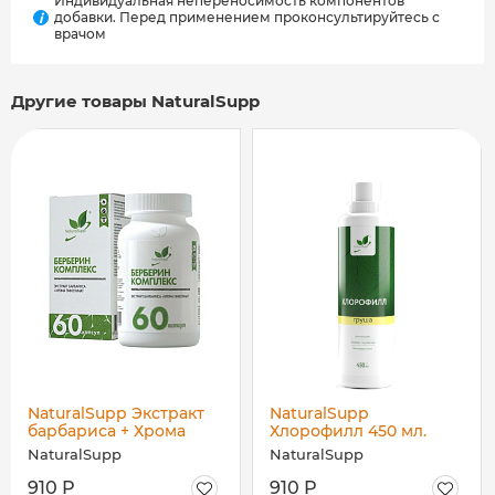
Индивидуальная непереносимость компонентов
добавки. Перед применением проконсультируйтесь с
i
врачом
Другие товары NaturalSupp
NaturalSupp Экстракт
NaturalSupp
барбариса + Хрома
Хлорофилл 450 мл.
пиколинат NS» 60 капс.
NaturalSupp
NaturalSupp
910 Р
910 Р