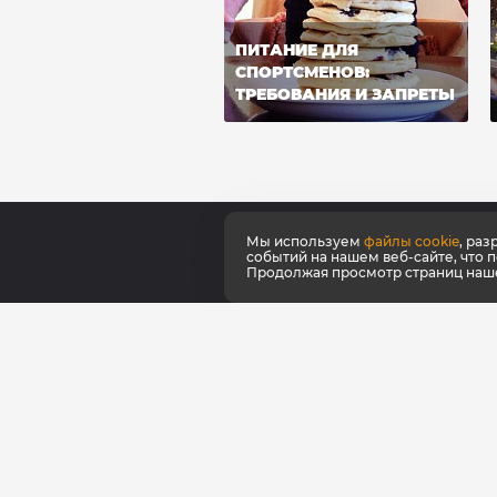
ПИТАНИЕ ДЛЯ
СПОРТСМЕНОВ:
ТРЕБОВАНИЯ И ЗАПРЕТЫ
Мы используем
файлы cookie
, ра
событий на нашем веб-сайте, что 
Продолжая просмотр страниц нашег
О ко
Серти
Как к
Наши
Фирм
Фран
Для о