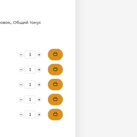
,
ровок
Общий тонус