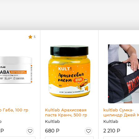
5
b Габа, 100 гр
Kultlab Арахисовая
kultlab Сумка-
паста Кранч, 500 гр
цилиндр Джей К
b
Kultlab
Kultlab
 Р
680 Р
2 210 Р