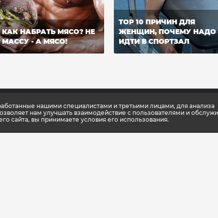
TOP 10 ПРИЧИН ДЛЯ
КАК НАБРАТЬ МЯСО? НЕ
ЖЕНЩИН, ПОЧЕМУ НАДО
МАССУ - А МЯСО!
ИДТИ В СПОРТЗАЛ
зработанные нашими специалистами и третьими лицами, для анализа
позволяет нам улучшать взаимодействие с пользователями и обслужи
о сайта, вы принимаете условия его использования.
мпании
Новости
Каталог
фикаты качества
Консультации тренера
Спортивное пи
упить
Школа культлаб
Спортивная од
 партнеры
Статьи
Спортивный ин
енный стиль
Подарочные ка
шиза
Доставка и опл
птовиков