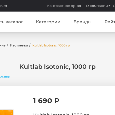
авка
Контрактное пр-во
О компании
Д
сь каталог
Категории
Бренды
Рей
ние
Изотоники
Kultlab Isotonic, 1000 гр
Kultlab Isotonic, 1000 гр
отзыв
1 690 Р