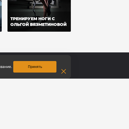
ТРЕНИРУЕМ НОГИ С
ОЛЬГОЙ ВЯЗМЕТИНОВОЙ
вание.
Принять
Контакты
тание
Томск
ежда
ул. Розы Люксембург, 19
Время работы:
вентарь
пн–сб с 10:00 до 21:00
рты
вс: с 10:00 до 20:00
ата
8 (909) 543-97-76