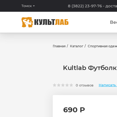
8 (3822) 23-97-76
- дост
Томск
Ве
Главная
Каталог
Спортивная оде
Kultlab Футболк
Написать 
0 отзывов
690 Р