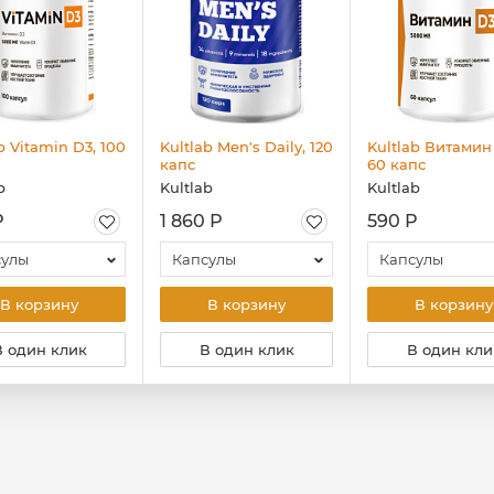
b Vitamin D3, 100
Kultlab Men's Daily, 120
Kultlab Витамин
капc
60 капс
b
Kultlab
Kultlab
Р
1 860 Р
590 Р
сулы
Капсулы
Капсулы
В корзину
В корзину
В корзину
В один клик
В один клик
В один кли