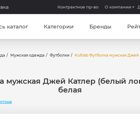
авка
Контрактное пр-во
О компании
Д
сь каталог
Категории
Бренды
Рей
жда
Мужская одежда
Футболки
Kultlab Футболка мужская Джей Ка
а мужская Джей Катлер (белый лог
белая
отзыв