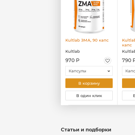
Kultlab Diet Coconut,
Kultlab ЗМА, 90 капс
Kultla
40 гр
капс
Kultlab
Kultlab
Kultla
75 Р
970 Р
790 
Белый шоколад
Капсулы
Кап
В корзину
В корзину
В один клик
В один клик
Статьи и подборки