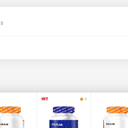
:)
HIT
5