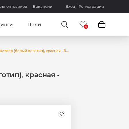
ля оптовиков
Вакансии
Вход
Регистрация
тинги
Цели
тлер (белый логотип), красная - белая
отип), красная -