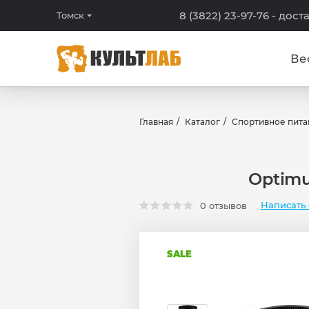
8 (3822) 23-97-76
- дост
Томск
Ве
Главная
Каталог
Спортивное пита
Optimu
Написать 
0 отзывов
SALE