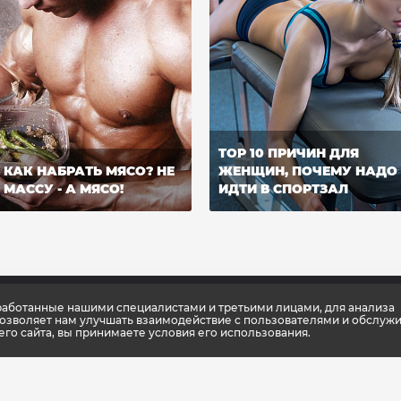
TOP 10 ПРИЧИН ДЛЯ
КАК НАБРАТЬ МЯСО? НЕ
ЖЕНЩИН, ПОЧЕМУ НАДО
МАССУ - А МЯСО!
ИДТИ В СПОРТЗАЛ
зработанные нашими специалистами и третьими лицами, для анализа
позволяет нам улучшать взаимодействие с пользователями и обслужи
о сайта, вы принимаете условия его использования.
мпании
Новости
Каталог
фикаты качества
Консультации тренера
Спортивное пи
упить
Школа культлаб
Спортивная од