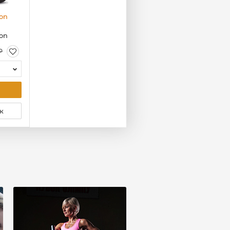
on
б
on
Р
к