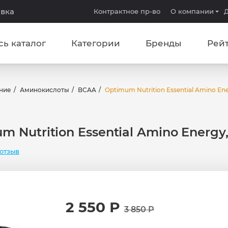
авка
Контрактное пр-во
О компании
Д
сь каталог
Категории
Бренды
Рей
ние
Аминокислоты
BCAA
Optimum Nutrition Essential Amino Ene
m Nutrition Essential Amino Energy,
отзыв
2 550 Р
3 850 Р