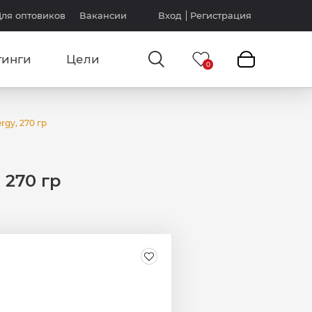
ля оптовиков
Вакансии
Вход
Регистрация
тинги
Цели
rgy, 270 гр
 270 гр