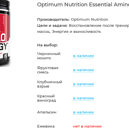
Optimum Nutrition Essential Amino
Производитель:
Optimum Nutrition
Цели и задачи:
Восстановление после трени
,
массы
Энергия и выносливость
На выбор:
Черничный
в наличии
мохито
Фруктовая
в наличии
смесь
Клубничный
в наличии
взрыв
Красный
в наличии
виноград
в наличии
Апельсин
Ежевика
нет в наличии