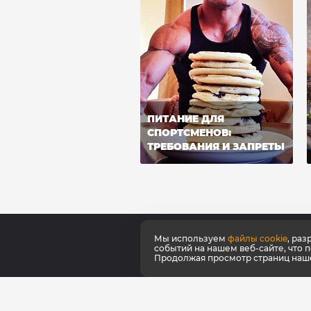
ПИТАНИЕ ДЛЯ
СПОРТСМЕНОВ:
ТРЕБОВАНИЯ И ЗАПРЕТЫ
Мы используем
файлы cookie
, ра
событий на нашем веб-сайте, что 
Продолжая просмотр страниц нашег
О ко
Серти
Как к