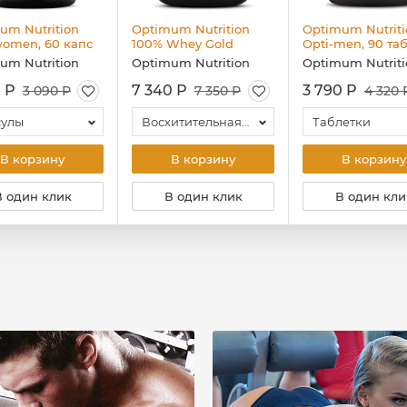
um Nutrition
Optimum Nutrition
Optimum Nutriti
women, 60 капс
100% Whey Gold
Opti-men, 90 та
Standard, 837 гр
um Nutrition
Optimum Nutrition
Optimum Nutriti
 Р
7 340 Р
3 790 Р
3 090 Р
7 350 Р
4 320 
сулы
Восхитительная клубника
Таблетки
В корзину
В корзину
В корзину
В один клик
В один клик
В один кли