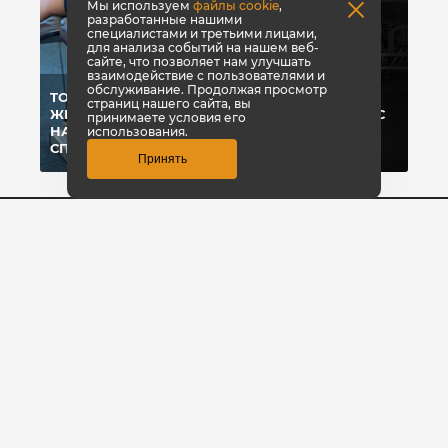
Мы используем
файлы cookie
,
разработанные нашими
специалистами и третьими лицами,
для анализа событий на нашем веб-
сайте, что позволяет нам улучшать
взаимодействие с пользователями и
обслуживание. Продолжая просмотр
TOP 10 ПРИЧИН ДЛЯ
страниц нашего сайта, вы
ЖЕНЩИН, ПОЧЕМУ
ТРЕНИРУЕМ НОГИ С
принимаете условия его
НАДО ИДТИ В
ОЛЬГОЙ
использования.
СПОРТЗАЛ
ВЯЗМЕТИНОВОЙ
Принять
8 (909) 543-97-76
Заказать звонок
© КультЛаб Спортивное питание
Политика конфиденциальности
Создание сайта
1GT
Эмпирикс -
продвижение сайта