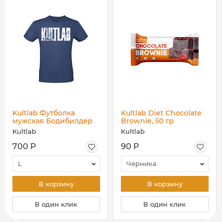
Kultlab Футболка
Kultlab Diet Chocolate
мужская Бодибилдер
Brownie, 50 гр
(белый логотип), синяя
Kultlab
Kultlab
- белая
700 Р
90 Р
L
Черника
В корзину
В корзину
В один клик
В один клик