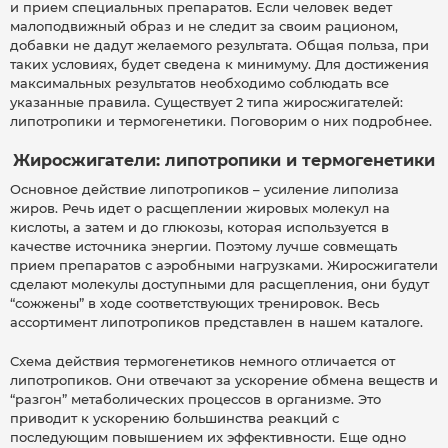
и прием специальных препаратов. Если человек ведет
малоподвижный образ и не следит за своим рационом,
добавки не дадут желаемого результата. Общая польза, при
таких условиях, будет сведена к минимуму. Для достижения
максимальных результатов необходимо соблюдать все
указанные правила. Существует 2 типа жиросжигателей:
липотропики и термогенетики. Поговорим о них подробнее.
Жиросжигатели: липотропики и термогенетики
Основное действие липотропиков – усиление липолиза
жиров. Речь идет о расщеплении жировых молекул на
кислоты, а затем и до глюкозы, которая используется в
качестве источника энергии. Поэтому лучше совмещать
прием препаратов с аэробными нагрузками. Жиросжигатели
сделают молекулы доступными для расщепления, они будут
“сожжены” в ходе соответствующих тренировок. Весь
ассортимент липотропиков представлен в нашем каталоге.
Схема действия термогенетиков немного отличается от
липотропиков. Они отвечают за ускорение обмена веществ и
“разгон” метаболических процессов в организме. Это
приводит к ускорению большинства реакций с
последующим повышением их эффективности. Еще одно